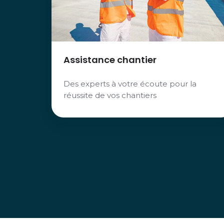
Assistance chantier
Des experts à votre écoute pour la
réussite de vos chantiers