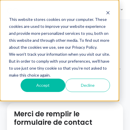
This website stores cookies on your computer. These
cookies are used to improve your website experience
and provide more personalized services to you, both on
Contact
this website and through other media. To find out more
about the cookies we use, see our Privacy Policy.
We won't track your information when you visit our site.
Besoin de plus d’informations sur nos
But in order to comply with your preferences, we'll have
to use just one tiny cookie so that you're not asked to
produits ? Utilisez le formulaire de contact ci-
make this choice again.
dessous pour être mis en relation.
Accept
Decline
Merci de remplir le
formulaire de contact