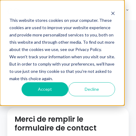
This website stores cookies on your computer. These
cookies are used to improve your website experience
and provide more personalized services to you, both on
Contáctenos
this website and through other media. To find out more
about the cookies we use, see our Privacy Policy.
We won't track your information when you visit our site.
¿Necesita más información sobre nuestros
But in order to comply with your preferences, we'll have
to use just one tiny cookie so that you're not asked to
productos? Utilice el siguiente formulario
make this choice again.
para ponerse en contacto con nosotros.
Accept
Decline
Merci de remplir le
formulaire de contact